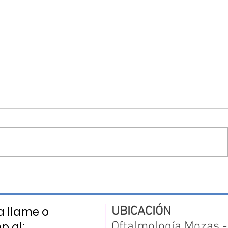
Cómo elegir al mejor cirujano
Lo que m
de cataratas en Puebla: 7
paciente
claves
de catar
a llame o
UBICACIÓN
 al:
Oftalmología Mozas 