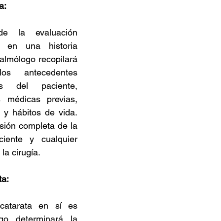
a:
e la evaluación 
e en una historia 
talmólogo recopilará 
os antecedentes 
 del paciente, 
 médicas previas, 
y hábitos de vida. 
sión completa de la 
iente y cualquier 
la cirugía.
ta:
catarata en sí es 
go determinará la 