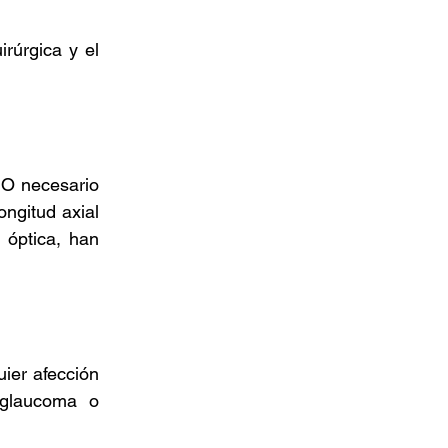
rúrgica y el 
IO necesario 
ngitud axial 
óptica, han 
ier afección 
glaucoma o 