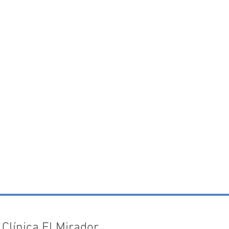
ás agradecen los
s después de operarse
atas
-
Clínica El Mirador