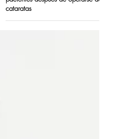
Lo que más agradecen los
pacientes después de operarse de
cataratas